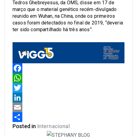
Tedros Ghebreyesus, da OMS, disse em 17 de
março que o material genético recém-divulgado
reunido em Wuhan, na China, onde os primeiros
casos foram detectados no final de 2019, “deveria
ter sido compartilhado há três anos”.
Facebook
WhatsApp
Twitter
LinkedIn
Email
Posted in
Internacional
Share