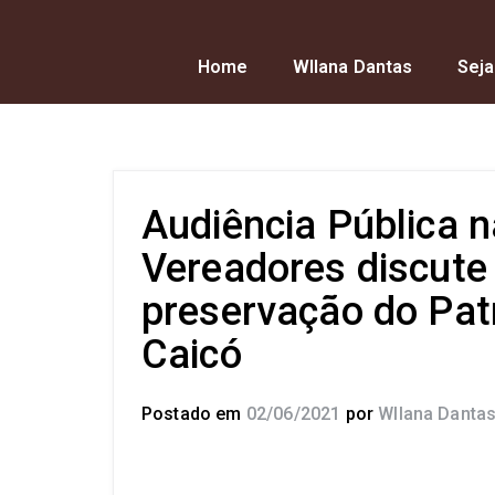
Home
Wllana Dantas
Seja
Audiência Pública 
Vereadores discute
preservação do Pat
Caicó
Postado em
02/06/2021
por
Wllana Danta