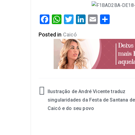
Facebook
WhatsApp
Twitter
LinkedIn
Email
Share
Posted in
Caicó
Ilustração de André Vicente traduz
singularidades da Festa de Santana de
Caicó e do seu povo