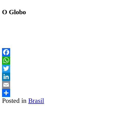
O Globo
Facebook
WhatsApp
Twitter
LinkedIn
Email
Posted in
Brasil
Share