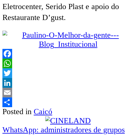
Eletrocenter, Serido Plast e apoio do
Restaurante D’gust.
Facebook
WhatsApp
Twitter
LinkedIn
Email
Posted in
Caicó
Share
Navegação
WhatsApp: administradores de grupos