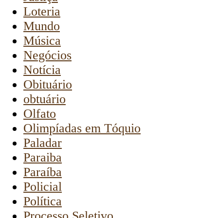
Loteria
Mundo
Música
Negócios
Notícia
Obituário
obtuário
Olfato
Olimpíadas em Tóquio
Paladar
Paraiba
Paraíba
Policial
Política
Processo Seletivo