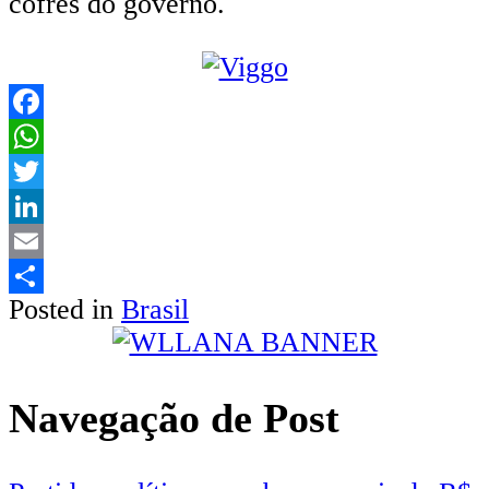
cofres do governo.
Facebook
WhatsApp
Twitter
LinkedIn
Email
Posted in
Brasil
Share
Navegação de Post