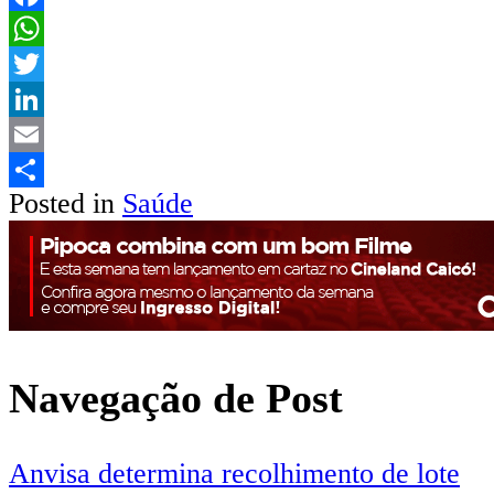
Facebook
WhatsApp
Twitter
LinkedIn
Email
Posted in
Saúde
Share
Navegação de Post
Anvisa determina recolhimento de lote