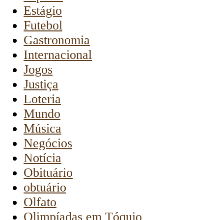
Estágio
Futebol
Gastronomia
Internacional
Jogos
Justiça
Loteria
Mundo
Música
Negócios
Notícia
Obituário
obtuário
Olfato
Olimpíadas em Tóquio