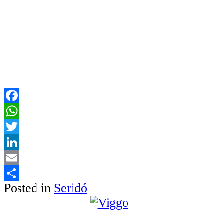
Facebook
WhatsApp
Twitter
LinkedIn
Email
Posted in
Seridó
Share