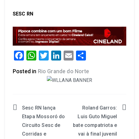
SESC RN
Facebook
WhatsApp
Twitter
LinkedIn
Email
Share
Posted in
Rio Grande do Norte
Sesc RN lança
Roland Garros:
Etapa Mossoró do
Luis Guto Miguel
Circuito Sesc de
bate compatriota e
Corridas e
vai à final juvenil