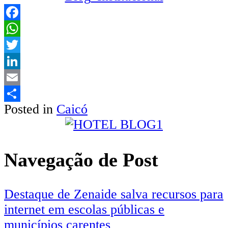
Facebook
WhatsApp
Twitter
LinkedIn
Email
Posted in
Caicó
Share
Navegação de Post
Destaque de Zenaide salva recursos para
internet em escolas públicas e
municípios carentes