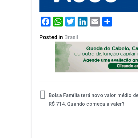
Facebook
WhatsApp
Twitter
LinkedIn
Email
Share
Posted in
Brasil
Bolsa Família terá novo valor médio d
R$ 714. Quando começa a valer?