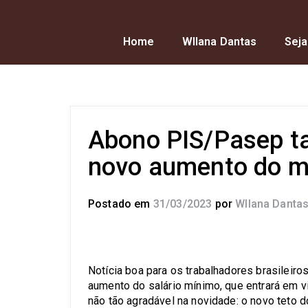
Home
Wllana Dantas
Seja
Abono PIS/Pasep ta
novo aumento do mí
Postado em
31/03/2023
por
Wllana Danta
Notícia boa para os trabalhadores brasileir
aumento do salário mínimo, que entrará em vi
não tão agradável na novidade: o novo teto 