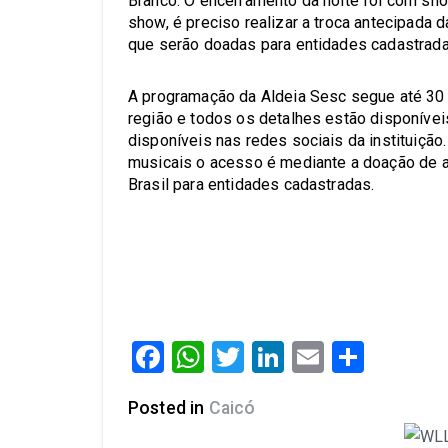
Branco. O encerramento da noite foi com sho
show, é preciso realizar a troca antecipada 
que serão doadas para entidades cadastrada
A programação da Aldeia Sesc segue até 30 
região e todos os detalhes estão disponívei
disponíveis nas redes sociais da instituição
musicais o acesso é mediante a doação de 
Brasil para entidades cadastradas.
Facebook
WhatsApp
Twitter
LinkedIn
Email
Share
Posted in
Caicó