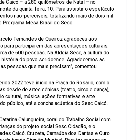
de Caicó – a 280 quilômetros de Natal – no
noite da quinta-feira, 10. Para assistir o espetáculo
mentos não-perecíveis, totalizando mais de dois mil
o Programa Mesa Brasil do Sesc.
rcelo Fernandes de Queiroz agradeceu aos
ó para participarem das apresentações culturais.
ca de 600 pessoas. Na Aldeia Sesc, a cultura do
a história do povo seridoense. Agradecemos as
as pessoas que mais precisam”, comentou.
ridó 2022 teve início na Praça do Rosário, com o
cas desde de artes cênicas (teatro, circo e dança),
nio cultural, música, ações formativas e arte
do público, até a concha acústica do Sesc Caicó.
atarina Calungueira, coral do Trabalho Social com
ianças do projeto social Sesc Cidadão, e o
idades Caicó, Cruzeta, Carnaúba dos Dantas e Ouro