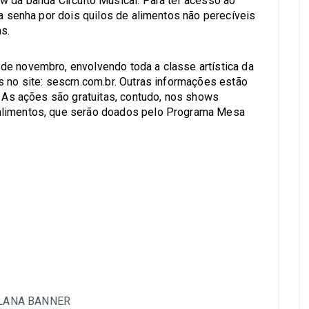
w da banda Circuito Musical. Para ter acesso ao
da senha por dois quilos de alimentos não perecíveis
s.
de novembro, envolvendo toda a classe artística da
s no site: sescrn.com.br. Outras informações estão
. As ações são gratuitas, contudo, nos shows
alimentos, que serão doados pelo Programa Mesa