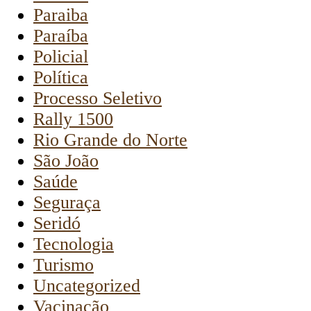
Paraiba
Paraíba
Policial
Política
Processo Seletivo
Rally 1500
Rio Grande do Norte
São João
Saúde
Seguraça
Seridó
Tecnologia
Turismo
Uncategorized
Vacinação