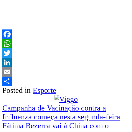
Facebook
WhatsApp
Twitter
LinkedIn
Email
Posted in
Esporte
Share
Navegação
Campanha de Vacinação contra a
Influenza começa nesta segunda-feira
de
Fátima Bezerra vai à China com o