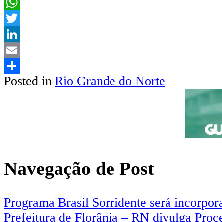
Facebook
WhatsApp
Twitter
LinkedIn
Email
Posted in
Rio Grande do Norte
Share
Navegação de Post
Programa Brasil Sorridente será incorpo
Prefeitura de Florânia – RN divulga Proce