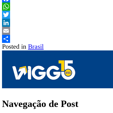
Facebook
WhatsApp
Twitter
LinkedIn
Email
Posted in
Brasil
Share
Navegação de Post