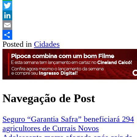
WhatsApp
Twitter
LinkedIn
Email
Posted in
Cidades
Share
Navegação de Post
Seguro “Garantia Safra” beneficiará 294
agricultores de Currais Novos