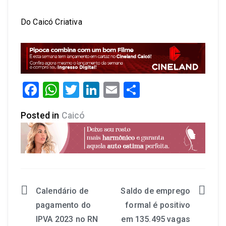
Do Caicó Criativa
Facebook
WhatsApp
Twitter
LinkedIn
Email
Share
Posted in
Caicó
Calendário de
Saldo de emprego
pagamento do
formal é positivo
IPVA 2023 no RN
em 135.495 vagas