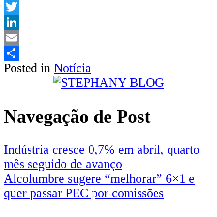
WhatsApp
Twitter
LinkedIn
Email
Posted in
Notícia
Share
Navegação de Post
Indústria cresce 0,7% em abril, quarto
mês seguido de avanço
Alcolumbre sugere “melhorar” 6×1 e
quer passar PEC por comissões