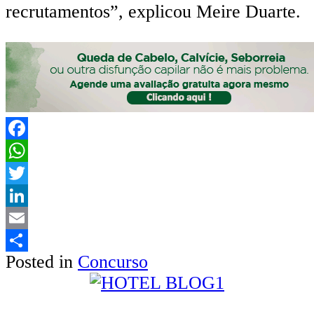
recrutamentos”, explicou Meire Duarte.
Facebook
WhatsApp
Twitter
LinkedIn
Email
Posted in
Concurso
Share