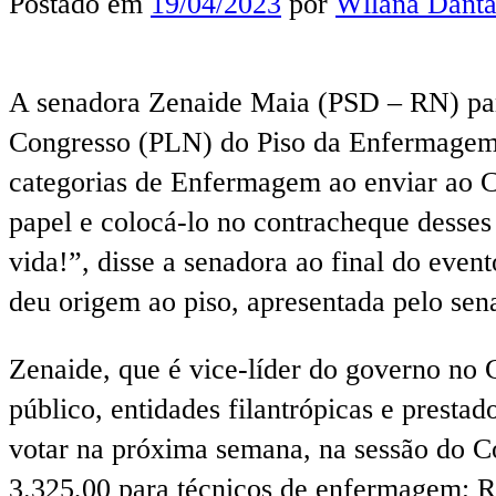
Postado em
19/04/2023
por
Wllana Danta
A senadora Zenaide Maia (PSD – RN) part
Congresso (PLN) do Piso da Enfermagem, 
categorias de Enfermagem ao enviar ao C
papel e colocá-lo no contracheque desses
vida!”, disse a senadora ao final do event
deu origem ao piso, apresentada pelo se
Zenaide, que é vice-líder do governo no
público, entidades filantrópicas e pres
votar na próxima semana, na sessão do C
3.325,00 para técnicos de enfermagem; R$