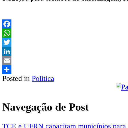
Facebook
WhatsApp
Twitter
LinkedIn
Email
Posted in
Política
Share
Navegação de Post
TCE e UFRN capacitam municípios para uso