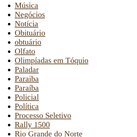
Música
Negócios
Notícia
Obituário
obtuário
Olfato
Olimpíadas em Tóquio
Paladar
Paraiba
Paraíba
Policial
Política
Processo Seletivo
Rally 1500
Rio Grande do Norte