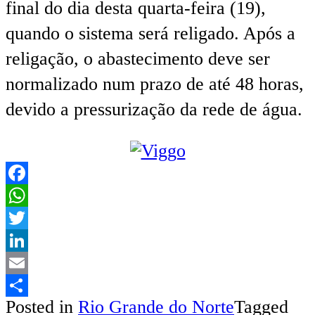
final do dia desta quarta-feira (19),
quando o sistema será religado. Após a
religação, o abastecimento deve ser
normalizado num prazo de até 48 horas,
devido a pressurização da rede de água.
Facebook
WhatsApp
Twitter
LinkedIn
Email
Posted in
Rio Grande do Norte
Tagged
Share