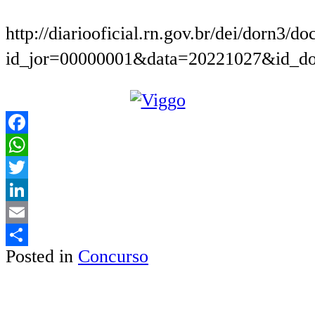
http://diariooficial.rn.gov.br/dei/dorn3/d
id_jor=00000001&data=20221027&id_d
Facebook
WhatsApp
Twitter
LinkedIn
Email
Posted in
Concurso
Share