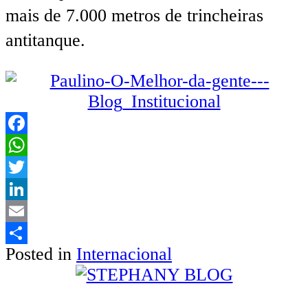
mais de 7.000 metros de trincheiras
antitanque
.
Facebook
WhatsApp
Twitter
LinkedIn
Email
Posted in
Internacional
Share