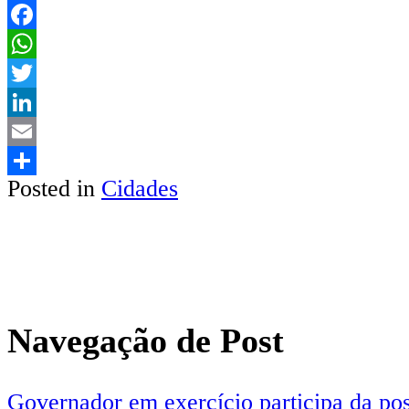
Facebook
WhatsApp
Twitter
LinkedIn
Email
Posted in
Cidades
Share
Navegação de Post
Governador em exercício participa da pos