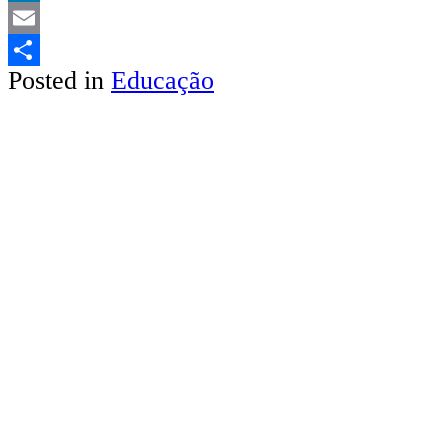
LinkedIn
Email
Posted in
Educação
Share