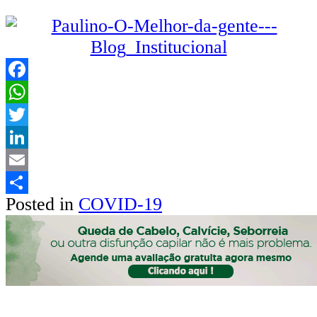
Facebook
WhatsApp
Twitter
LinkedIn
Email
Posted in
COVID-19
Share