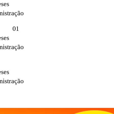
eses
nistração
TO 01
eses
nistração
eses
nistração