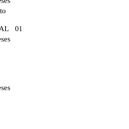
eses
to
AL 01
eses
eses