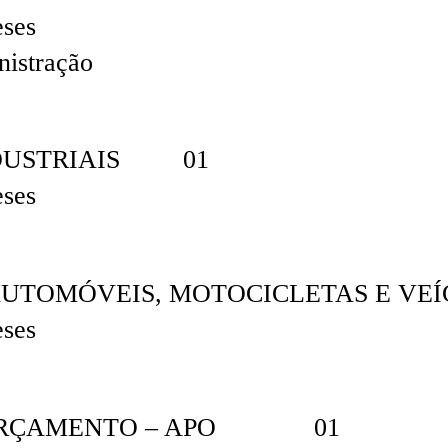
eses
nistração
NDUSTRIAIS 01
eses
 AUTOMÓVEIS, MOTOCICLETAS 
eses
E ORÇAMENTO – APO 01