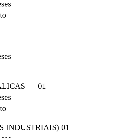
eses
to
eses
ÁLICAS 01
eses
to
INDUSTRIAIS) 01