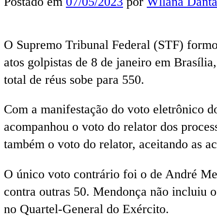
Postado em
07/05/2023
por
Wllana Danta
O Supremo Tribunal Federal (STF) formou
atos golpistas de 8 de janeiro em Brasíl
total de réus sobe para 550.
Com a manifestação do voto eletrônico do
acompanhou o voto do relator dos process
também o voto do relator, aceitando as a
O único voto contrário foi o de André Me
contra outras 50. Mendonça não incluiu 
no Quartel-General do Exército.