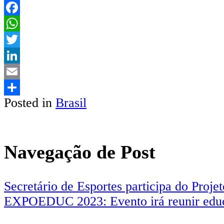
Facebook
WhatsApp
Twitter
LinkedIn
Email
Posted in
Brasil
Share
Navegação de Post
Secretário de Esportes participa do Proj
EXPOEDUC 2023: Evento irá reunir educa