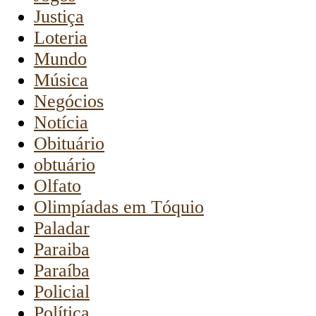
Justiça
Loteria
Mundo
Música
Negócios
Notícia
Obituário
obtuário
Olfato
Olimpíadas em Tóquio
Paladar
Paraiba
Paraíba
Policial
Política