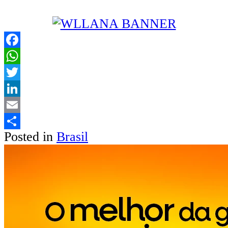
Facebook
WhatsApp
Twitter
LinkedIn
Email
Posted in
Brasil
Share