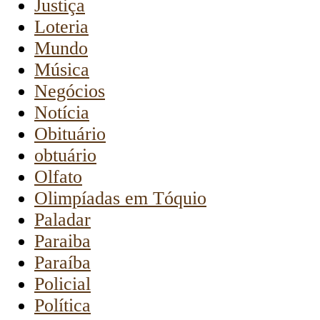
Justiça
Loteria
Mundo
Música
Negócios
Notícia
Obituário
obtuário
Olfato
Olimpíadas em Tóquio
Paladar
Paraiba
Paraíba
Policial
Política