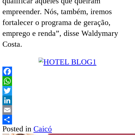
qualificar aqueles que queiram
empreender. Nós, também, iremos
fortalecer o programa de geração,
emprego e renda”, disse Waldymary
Costa.
Facebook
WhatsApp
Twitter
LinkedIn
Email
Posted in
Caicó
Share