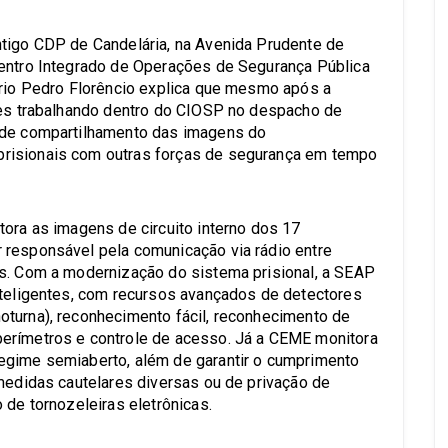
ntigo CDP de Candelária, na Avenida Prudente de
Centro Integrado de Operações de Segurança Pública
ário Pedro Florêncio explica que mesmo após a
res trabalhando dentro do CIOSP no despacho de
 de compartilhamento das imagens do
risionais com outras forças de segurança em tempo
tora as imagens de circuito interno dos 17
 responsável pela comunicação via rádio entre
is. Com a modernização do sistema prisional, a SEAP
nteligentes, com recursos avançados de detectores
oturna), reconhecimento fácil, reconhecimento de
erímetros e controle de acesso. Já a CEME monitora
egime semiaberto, além de garantir o cumprimento
 medidas cautelares diversas ou de privação de
 de tornozeleiras eletrônicas.