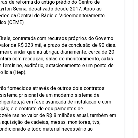
bras de reforma do antigo prédio do Centro de
 Ayrton Senna, desativado desde 2017. Após as
 sedes da Central de Rádio e Videomonitoramento
ico (CEME).
Eirele, contratada com recursos próprios do Governo
valor de R$ 223 mil, e prazo de conclusão de 90 dias.
imeiro andar que irá abrigar, diariamente, cerca de 20
contará com recepção, salas de monitoramento, salas
 feminino, auditório, estacionamento e um ponto de
lícia (Itep).
ão fornecidos através de outros dois contratos:
o sistema prisional de um moderno sistema de
ligentes, já em fase avançada de instalação e com
nção; e o contrato de equipamentos de
ozeleiras no valor de R$ 8 milhões anual, também em
 aquisição de cadeias, mesas, monitores, tvs,
ondicionado e todo material necessário ao