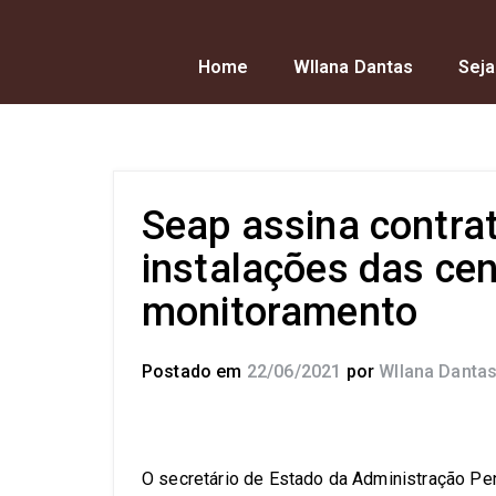
Home
Wllana Dantas
Seja
Seap assina contra
instalações das cen
monitoramento
Postado em
22/06/2021
por
Wllana Danta
O secretário de Estado da Administração Peni