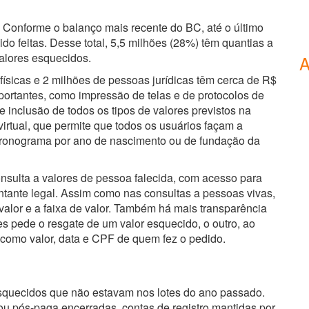
 Conforme o balanço mais recente do BC, até o último
do feitas. Desse total, 5,5 milhões (28%) têm quantias a
alores esquecidos.
A
ísicas e 2 milhões de pessoas jurídicas têm cerca de R$
portantes, como impressão de telas e de protocolos de
 inclusão de todos os tipos de valores previstos na
tual, que permite que todos os usuários façam a
cronograma por ano de nascimento ou de fundação da
nsulta a valores de pessoa falecida, com acesso para
entante legal. Assim como nas consultas a pessoas vivas,
 valor e a faixa de valor. Também há mais transparência
es pede o resgate de um valor esquecido, o outro, ao
 como valor, data e CPF de quem fez o pedido.
esquecidos que não estavam nos lotes do ano passado.
u pós-paga encerradas, contas de registro mantidas por