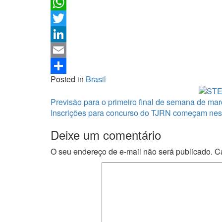
Facebook
WhatsApp
Twitter
LinkedIn
Email
Posted in
Brasil
Share
Previsão para o primeiro final de semana de ma
Inscrições para concurso do TJRN começam nest
Deixe um comentário
O seu endereço de e-mail não será publicado.
C