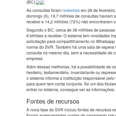
(BC).
As consultas foram
reabertas
em 28 de fevereiro.
domingo (5), 19,7 milhões de consultas haviam si
receber e 14,2 milhões (72%) não encontraram v
Segundo o BC, cerca de 38 milhões de pessoas f
6 bilhões a receber. O sistema tem novidades im
solicitação para compartilhamento no Whatsapp e
norma do SVR. Também há uma sala de espera vir
consulta no mesmo dia, sem a necessidade de 
empresa.
Além dessas melhorias, há a possibilidade de co
herdeiro, testamentário, inventariante ou repres
o sistema informa a instituição responsável pelo
para quem tem conta conjunta. Se um dos titular
entrar no sistema, consegue ver as informações:
Fontes de recursos
A nova fase do SVR incluiu fontes de recursos 
Foram acrescentadas contas de pagamento pré o