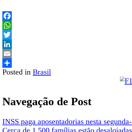
Facebook
WhatsApp
Twitter
LinkedIn
Email
Posted in
Brasil
Share
Navegação de Post
INSS paga aposentadorias nesta segunda-
Cerca de 1.500 famílias estão desalojada