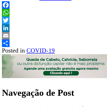
Facebook
WhatsApp
Twitter
LinkedIn
Email
Posted in
COVID-19
Share
Navegação de Post