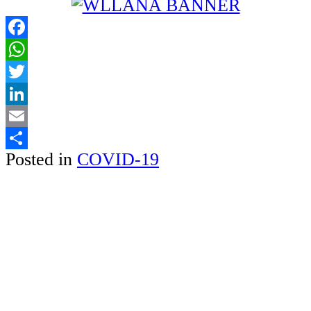
Facebook
WhatsApp
Twitter
LinkedIn
Email
Posted in
COVID-19
Share