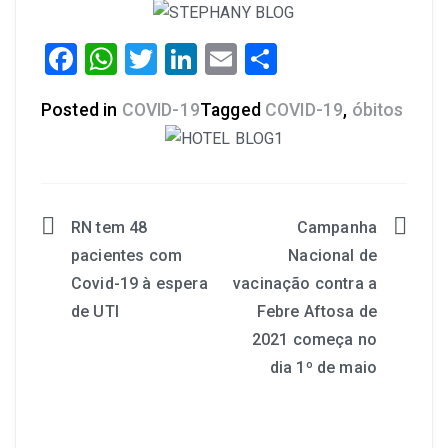
Facebook
WhatsApp
Twitter
LinkedIn
Email
Share
Posted in
COVID-19
Tagged
COVID-19
,
óbitos
RN tem 48
Campanha
pacientes com
Nacional de
Covid-19 à espera
vacinação contra a
de UTI
Febre Aftosa de
2021 começa no
dia 1º de maio