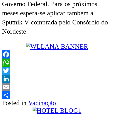
Governo Federal. Para os próximos
meses espera-se aplicar também a
Sputnik V comprada pelo Consórcio do
Nordeste.
Facebook
WhatsApp
Twitter
LinkedIn
Email
Posted in
Vacinação
Share