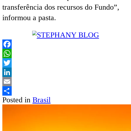
transferência dos recursos do Fundo”,
informou a pasta.
Facebook
WhatsApp
Twitter
LinkedIn
Email
Posted in
Brasil
Share