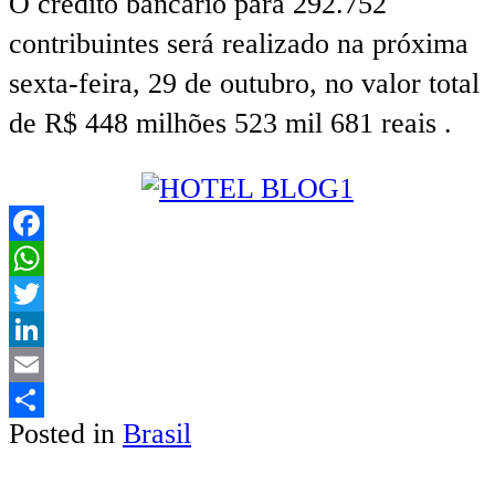
O crédito bancário para 292.752
contribuintes será realizado na próxima
sexta-feira, 29 de outubro, no valor total
de R$ 448 milhões 523 mil 681 reais .
Facebook
WhatsApp
Twitter
LinkedIn
Email
Posted in
Brasil
Share