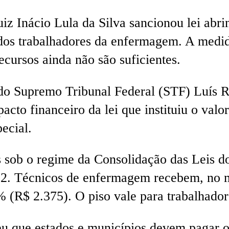
uiz Inácio Lula da Silva sancionou lei abr
dos trabalhadores da enfermagem. A medida
cursos ainda não são suficientes.
 do Supremo Tribunal Federal (STF) Luís 
acto financeiro da lei que instituiu o val
pecial.
s sob o regime da Consolidação das Leis d
22. Técnicos de enfermagem recebem, no 
 (R$ 2.375). O piso vale para trabalhadore
deu que estados e municípios devem pagar 