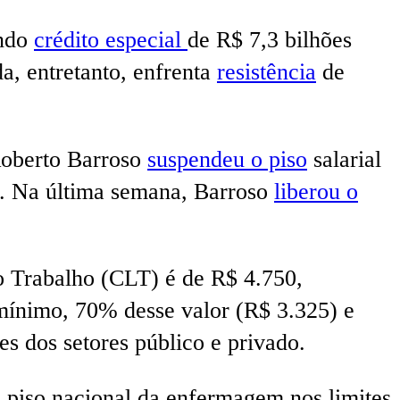
indo
crédito especial
de R$ 7,3 bilhões
, entretanto, enfrenta
resistência
de
Roberto Barroso
suspendeu o piso
salarial
or. Na última semana, Barroso
liberou o
o Trabalho (CLT) é de R$ 4.750,
mínimo, 70% desse valor (R$ 3.325) e
s dos setores público e privado.
o piso nacional da enfermagem nos limites