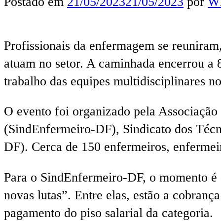
Postado em
21/05/2023
21/05/2023
por
Wl
Profissionais da enfermagem se reuniram,
atuam no setor. A caminhada encerrou a 
trabalho das equipes multidisciplinares 
O evento foi organizado pela Associaçã
(SindEnfermeiro-DF), Sindicato dos Té
DF). Cerca de 150 enfermeiros, enfermeir
Para o SindEnfermeiro-DF, o momento é de
novas lutas”. Entre elas, estão a cobranç
pagamento do piso salarial da categoria.