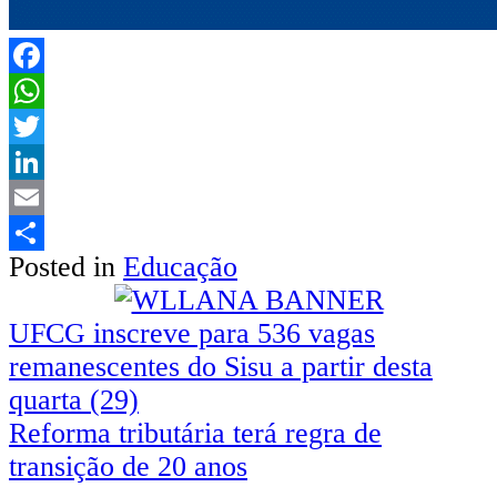
Facebook
WhatsApp
Twitter
LinkedIn
Email
Posted in
Educação
Share
Navegação
UFCG inscreve para 536 vagas
remanescentes do Sisu a partir desta
de
quarta (29)
Post
Reforma tributária terá regra de
transição de 20 anos