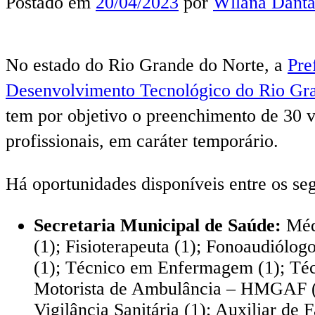
Postado em
20/04/2023
por
Wllana Danta
No estado do Rio Grande do Norte, a
Pre
Desenvolvimento Tecnológico do Rio Gra
tem por objetivo o preenchimento de 30 
profissionais, em caráter temporário.
Há oportunidades disponíveis entre os seg
Secretaria Municipal de Saúde:
Médi
(1); Fisioterapeuta (1); Fonoaudiólogo
(1); Técnico em Enfermagem (1); Técn
Motorista de Ambulância – HMGAF (1);
Vigilância Sanitária (1); Auxiliar de