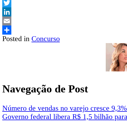
WhatsApp
Twitter
LinkedIn
Email
Posted in
Concurso
Share
Navegação de Post
Número de vendas no varejo cresce 9,3%
Governo federal libera R$ 1,5 bilhão para