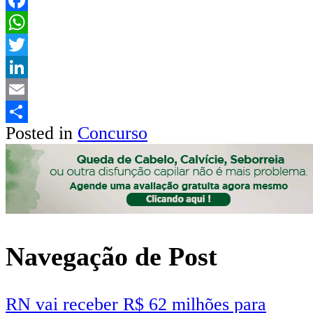
Facebook
WhatsApp
Twitter
LinkedIn
Email
Posted in
Concurso
Share
Navegação de Post
RN vai receber R$ 62 milhões para