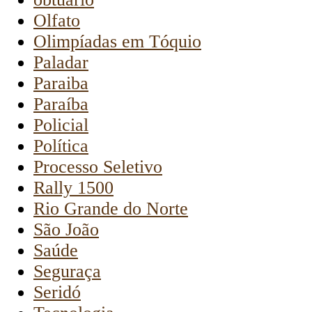
Olfato
Olimpíadas em Tóquio
Paladar
Paraiba
Paraíba
Policial
Política
Processo Seletivo
Rally 1500
Rio Grande do Norte
São João
Saúde
Seguraça
Seridó