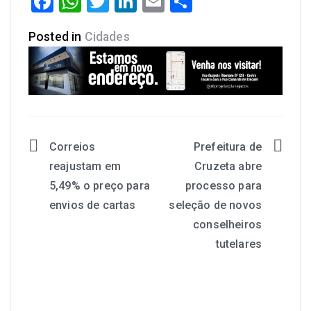
Facebook
WhatsApp
Twitter
LinkedIn
Email
Share
Posted in
Cidades
Correios
Prefeitura de
reajustam em
Cruzeta abre
5,49% o preço para
processo para
envios de cartas
seleção de novos
conselheiros
tutelares