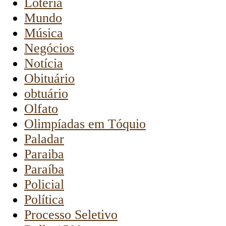
Loteria
Mundo
Música
Negócios
Notícia
Obituário
obtuário
Olfato
Olimpíadas em Tóquio
Paladar
Paraiba
Paraíba
Policial
Política
Processo Seletivo