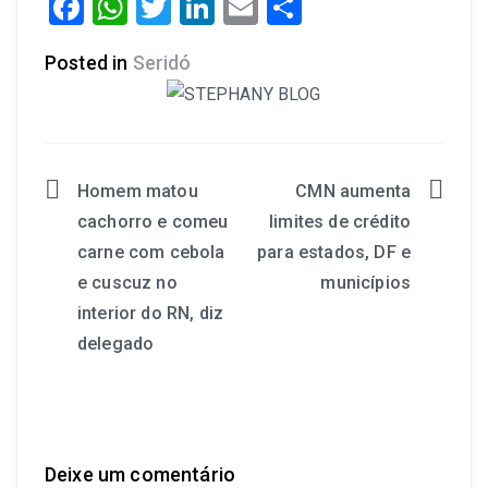
Facebook
WhatsApp
Twitter
LinkedIn
Email
Share
Posted in
Seridó
Homem matou
CMN aumenta
cachorro e comeu
limites de crédito
carne com cebola
para estados, DF e
e cuscuz no
municípios
interior do RN, diz
delegado
Deixe um comentário