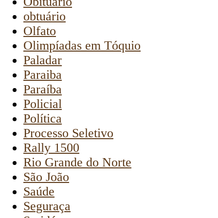
Obituário
obtuário
Olfato
Olimpíadas em Tóquio
Paladar
Paraiba
Paraíba
Policial
Política
Processo Seletivo
Rally 1500
Rio Grande do Norte
São João
Saúde
Seguraça