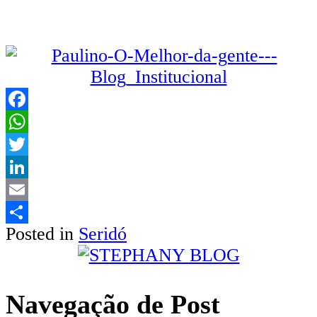
Facebook
WhatsApp
Twitter
LinkedIn
Email
Posted in
Seridó
Share
Navegação de Post