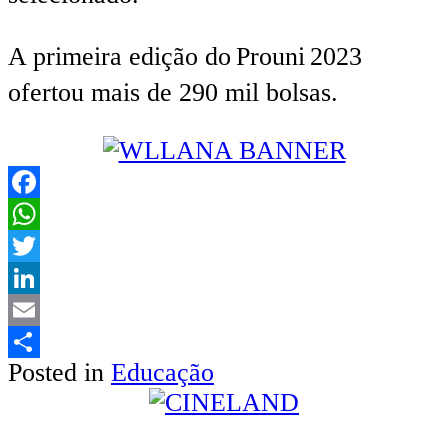
A primeira edição do Prouni 2023
ofertou mais de 290 mil bolsas.
Facebook
WhatsApp
Twitter
LinkedIn
Email
Posted in
Educação
Share