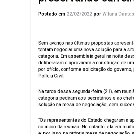
Postado em
22/02/2022
por
Wllana Danta
Sem avanço nas últimas propostas apresenta
tentam negociar uma nova solução para a si
categoria. Em assembleia geral na noite dessa
deliberaram e aprovaram a construção de uma
por ofício, conforme solicitação do governo
Polícia Civil.
Na tarde dessa segunda-feira (21), em reuni
categoria pediram aos secretários e ao chef
solução na mesa de negociação, sem suces
“Os representantes do Estado chegaram a ap
no início da reunião. No entanto, ela era mu
e, por isso, na própria mesa de negociação